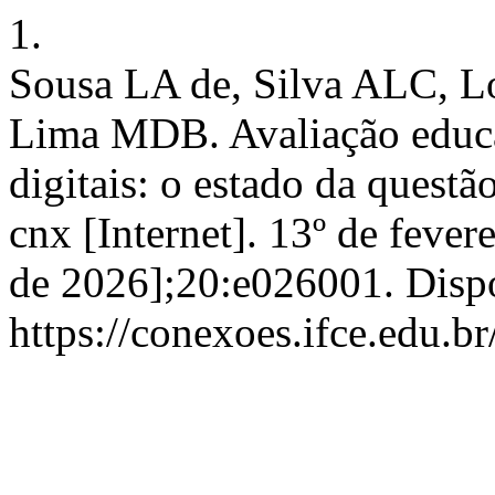
1.
Sousa LA de, Silva ALC, L
Lima MDB. Avaliação educa
digitais: o estado da que
cnx [Internet]. 13º de fever
de 2026];20:e026001. Disp
https://conexoes.ifce.edu.b