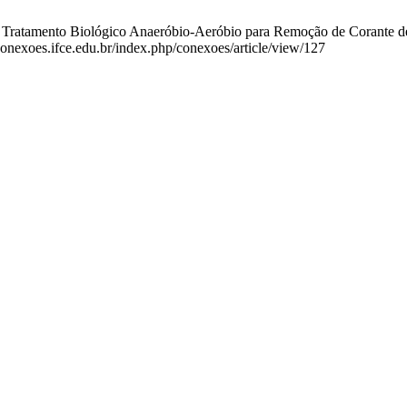
tamento Biológico Anaeróbio-Aeróbio para Remoção de Corante de Águ
/conexoes.ifce.edu.br/index.php/conexoes/article/view/127