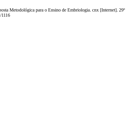
ta Metodológica para o Ensino de Embriologia. cnx [Internet]. 29º
w/1116