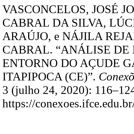
VASCONCELOS, JOSÉ JO
CABRAL DA SILVA, LÚC
ARAÚJO, e NÁJILA REJ
CABRAL. “ANÁLISE DE
ENTORNO DO AÇUDE GA
ITAPIPOCA (CE)”.
Conexõe
3 (julho 24, 2020): 116–12
https://conexoes.ifce.edu.b