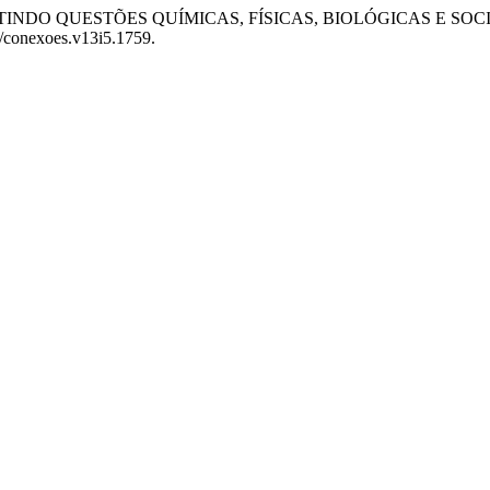
TA’: DISCUTINDO QUESTÕES QUÍMICAS, FÍSICAS, BIOLÓGICAS 
9/conexoes.v13i5.1759.