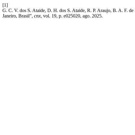
[1]
G. C. V. dos S. Ataide, D. H. dos S. Ataide, R. P. Araujo, B. A. F. d
Janeiro, Brasil”,
cnx
, vol. 19, p. e025020, ago. 2025.