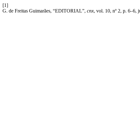
[1]
G. de Freitas Guimarães, “EDITORIAL”,
cnx
, vol. 10, nº 2, p. 6–6, 