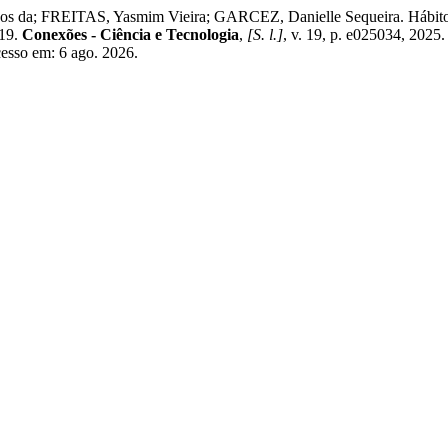
 da; FREITAS, Yasmim Vieira; GARCEZ, Danielle Sequeira. Hábitos 
-19.
Conexões - Ciência e Tecnologia
,
[S. l.]
, v. 19, p. e025034, 202
cesso em: 6 ago. 2026.