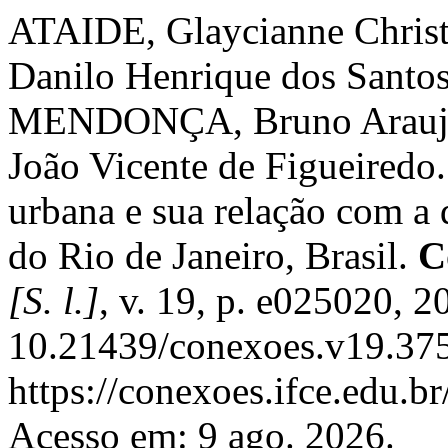
ATAIDE, Glaycianne Christ
Danilo Henrique dos Santo
MENDONÇA, Bruno Arauj
João Vicente de Figueiredo. 
urbana e sua relação com a
do Rio de Janeiro, Brasil.
C
[S. l.]
, v. 19, p. e025020, 
10.21439/conexoes.v19.375
https://conexoes.ifce.edu.b
Acesso em: 9 ago. 2026.