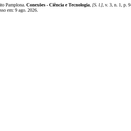
lito Pamplona.
Conexões - Ciência e Tecnologia
,
[S. l.]
, v. 3, n. 1, p
esso em: 9 ago. 2026.