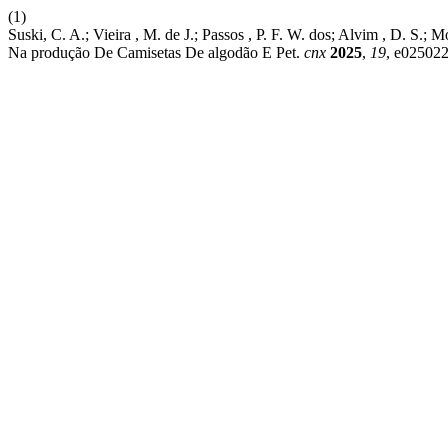
(1)
Suski, C. A.; Vieira , M. de J.; Passos , P. F. W. dos; Alvim , D. 
Na produção De Camisetas De algodão E Pet.
cnx
2025
,
19
, e025022