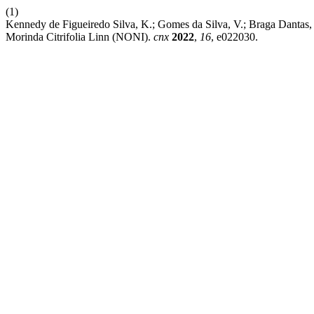
(1)
Kennedy de Figueiredo Silva, K.; Gomes da Silva, V.; Br
Morinda Citrifolia Linn (NONI).
cnx
2022
,
16
, e022030.