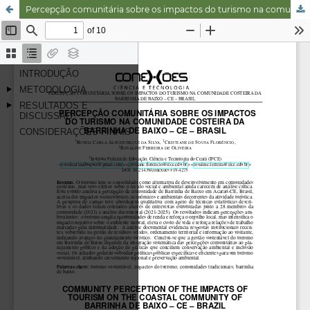
Percepção comunitária sobre os impactos do turismo na comunidade costeira da Barrinha de Baixo – CE – Brasil